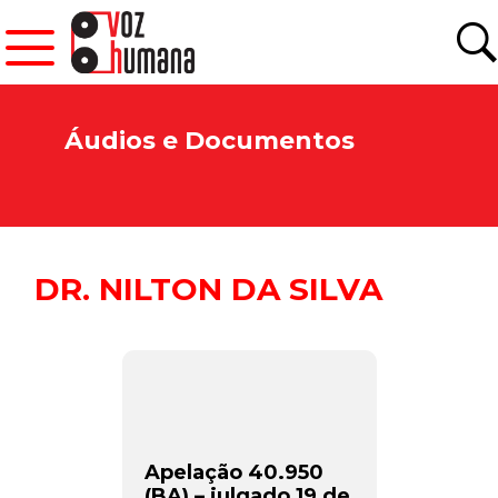
Áudios e Documentos
DR. NILTON DA SILVA
Apelação 40.950
(BA) – julgado 19 de