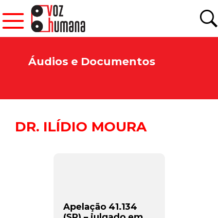
Áudios e Documentos
DR. ILÍDIO MOURA
Apelação 41.134
(SP) – julgado em