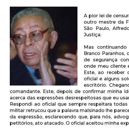
A pior lei de censu
outro mestre da F
São Paulo, Alfre
Justiça.
Mas continuando 
Branco Paranhos, 
de segurança con
onde meu cliente e
Este, ao receber
oficial e alguns 
escritório. Chegan
comandante. Este, depois de confirmar minha ide
acerca das expressões desrespeitosas que eu usa
Respondi ao oficial que sempre respeitara todas
militar retrucou que a palavra malsinado lhe parec
da expressão, esclarecendo que, para nós, advog
petitórios, ato atacado. O oficial aceitou minha exp