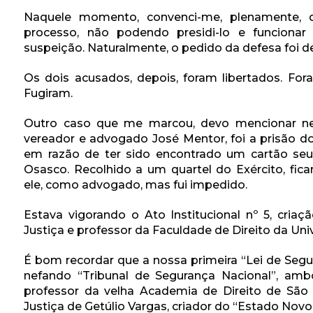
Naquele momento, convenci-me, plenamente, q
processo, não podendo presidi-lo e funcionar
suspeição. Naturalmente, o pedido da defesa foi d
Os dois acusados, depois, foram libertados. F
Fugiram.
Outro caso que me marcou, devo mencionar ness
vereador e advogado José Mentor, foi a prisão d
em razão de ter sido encontrado um cartão seu
Osasco. Recolhido a um quartel do Exército, fica
ele, como advogado, mas fui impedido.
Estava vigorando o Ato Institucional nº 5, cria
Justiça e professor da Faculdade de Direito da Uni
É bom recordar que a nossa primeira “Lei de Segu
nefando “Tribunal de Segurança Nacional”, amb
professor da velha Academia de Direito de São P
Justiça de Getúlio Vargas, criador do “Estado Novo