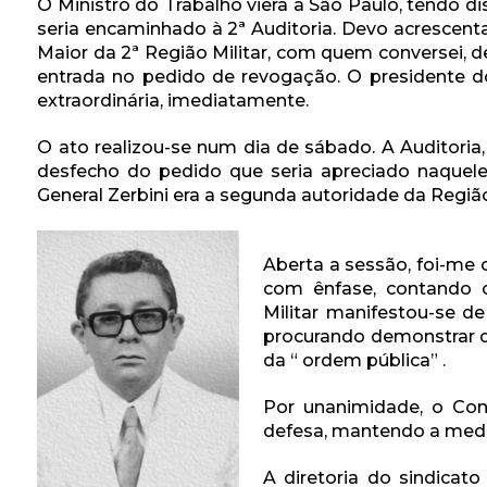
O Ministro do Trabalho viera a São Paulo, tendo 
seria encaminhado à 2ª Auditoria. Devo acrescenta
Maior da 2ª Região Militar, com quem conversei,
entrada no pedido de revogação. O presidente 
extraordinária, imediatamente.
O ato realizou-se num dia de sábado. A Auditoria
desfecho do pedido que seria apreciado naquele d
General Zerbini era a segunda autoridade da Regiã
Aberta a sessão, foi-me 
com ênfase, contando c
Militar manifestou-se de
procurando demonstrar q
da “ ordem pública” .
Por unanimidade, o Con
defesa, mantendo a medid
A diretoria do sindicat