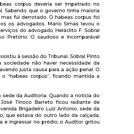
eas corpus deveria ser impetrado no
l. Sabendo que o governo tinha maioria
 mas fui derrotado. O habeas corpus foi
dos os advogados. Mário Simas levou o
serviços do advogado Heráclito F. Sobral
lso Pretório. O saudoso e incomparável
sistiu à sessão do Tribunal, Sobral Pinto
 à sociedade não haver necessidade da
havendo justa causa para a ação penal. O
u o “habeas corpus”, ficando mantida a
 sede da Auditoria. Quando a notícia do
 José Tinoco Barreto ficou radiante de
avenida Brigadeiro Luiz Antonio, sede da
ico, que estava do outro lado da calçada,
 e ingressar no prédio, o Auditor gritou