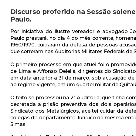
sine e receba os conteúdos no seu e-mail.
Discurso proferido na Sessão solen
Paulo.
Por iniciativa do ilustre vereador e advogado 
CADASTRAR
Paulo prestará, no dia 4 do mês corrente, home
1960/1970, cuidaram da defesa de pessoas acusa
que correram nas Auditorias Militares Federais de
Desenvolvido por SendPulse
O primeiro processo em que atuei foi o promovido 
de Lima e Affonso Delelis, dirigentes do Sindicat
em data anterior a 31 de março, sob acusação de 
ao regime vigente, em um quartel militar de Quitaú
O feito se processou na 2ª Auditoria, que tinha co
decretada a prisão preventiva dos dois operário
Sindicato dos Metalúrgicos, aceitei cuidar da d
colegas do departamento Jurídico da mesma entida
Simas.