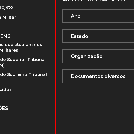
rojeto
 Militar
GENS
s que atuaram nos
Militares
 do Superior Tribunal
TM)
 do Supremo Tribunal
cidos
ÕES
a