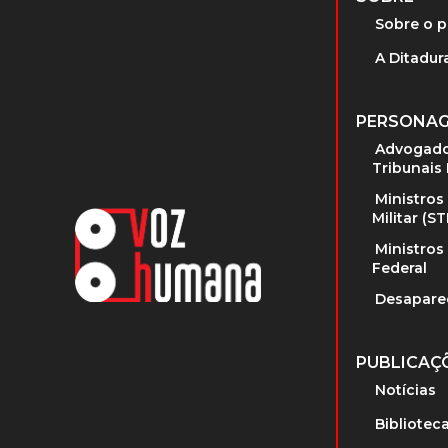
Sobre o p
A Ditadura
PERSONA
Advogado
Tribunais 
Ministros
Militar (S
Ministros
Federal
Desapare
PUBLICAÇ
Notícias
Bibliotec