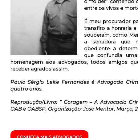
o “folder” contendo
entre os vivos e mort
É meu procurador p
transfiro a honraria
souberam, como Ment
à senadora que 
obediente a determ
que confundia uma
homenagem aos advogados, todos amigos que
receber agrados assim.
Paulo Sérgio Leite Fernandes é Advogado Crim
quatro anos.
Reprodução/Livro: ” Coragem – A Advocacia Crim
OAB e OABSP, Organização: José Mentor, Março, 
CONHEÇA MAIS ADVOGADOS