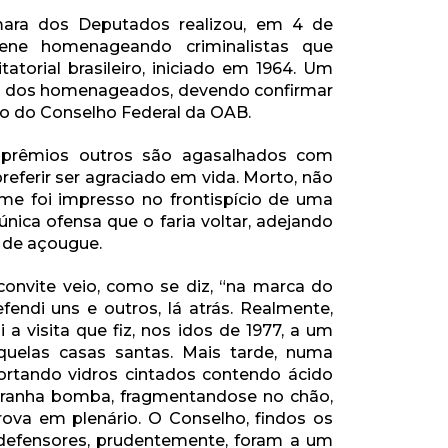
mara dos Deputados realizou, em 4 de
ene homenageando criminalistas que
atorial brasileiro, iniciado em 1964. Um
 um dos homenageados, devendo confirmar
io do Conselho Federal da OAB.
 prêmios outros são agasalhados com
referir ser agraciado em vida. Morto, não
ome foi impresso no frontispício de uma
 única ofensa que o faria voltar, adejando
o de açougue.
onvite veio, como se diz, “na marca do
fendi uns e outros, lá atrás. Realmente,
a visita que fiz, nos idos de 1977, a um
uelas casas santas. Mais tarde, numa
ortando vidros cintados contendo ácido
stranha bomba, fragmentandose no chão,
ova em plenário. O Conselho, findos os
 defensores, prudentemente, foram a um