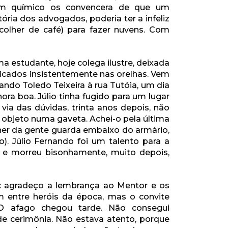
 Um químico os convencera de que um
ia dos advogados, poderia ter a infeliz
 colher de café) para fazer nuvens. Com
a estudante, hoje colega ilustre, deixada
licados insistentemente nas orelhas. Vem
ndo Toledo Teixeira à rua Tutóia, um dia
ora boa. Júlio tinha fugido para um lugar
via das dúvidas, trinta anos depois, não
 objeto numa gaveta. Achei-o pela última
her da gente guarda embaixo do armário,
). Júlio Fernando foi um talento para a
s e morreu bisonhamente, muito depois,
e: agradeço a lembrança ao Mentor e os
m entre heróis da época, mas o convite
O afago chegou tarde. Não consegui
de cerimônia. Não estava atento, porque