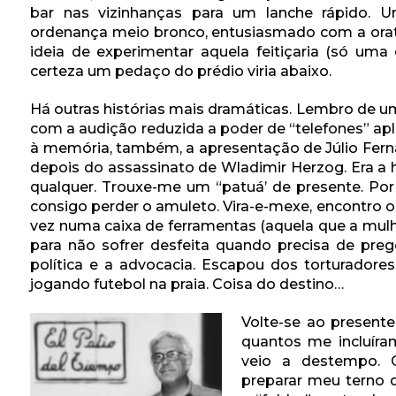
bar nas vizinhanças para um lanche rápido.
ordenança meio bronco, entusiasmado com a oratór
ideia de experimentar aquela feitiçaria (só uma
certeza um pedaço do prédio viria abaixo.
Há outras histórias mais dramáticas. Lembro de um
com a audição reduzida a poder de “telefones” ap
à memória, também, a apresentação de Júlio Ferna
depois do assassinato de Wladimir Herzog. Era a h
qualquer. Trouxe-me um “patuá’ de presente. Por 
consigo perder o amuleto. Vira-e-mexe, encontro o
vez numa caixa de ferramentas (aquela que a mul
para não sofrer desfeita quando precisa de prego
política e a advocacia. Escapou dos torturadore
jogando futebol na praia. Coisa do destino…
Volte-se ao present
quantos me incluíra
veio a destempo. 
preparar meu terno 