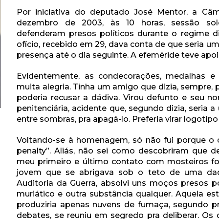
Por iniciativa do deputado José Mentor, a Câ
dezembro de 2003, às 10 horas, sessão sol
defenderam presos políticos durante o regime dit
ofício, recebido em 29, dava conta de que seria
presença até o dia seguinte. A efeméride teve apo
Evidentemente, as condecorações, medalhas e
muita alegria. Tinha um amigo que dizia, sempre, p
poderia recusar a dádiva. Virou defunto e seu n
penitenciária, acidente que, segundo dizia, seria a
entre sombras, pra apagá-lo. Preferia virar logotip
Voltando-se à homenagem, só não fui porque o c
penalty”. Aliás, não sei como descobriram que de
meu primeiro e último contato com mosteiros foi 
jovem que se abrigava sob o teto de uma daq
Auditoria da Guerra, absolvi uns moços presos p
muriático e outra substância qualquer. Aquela e
produziria apenas nuvens de fumaça, segundo pr
debates, se reuniu em segredo pra deliberar. Os