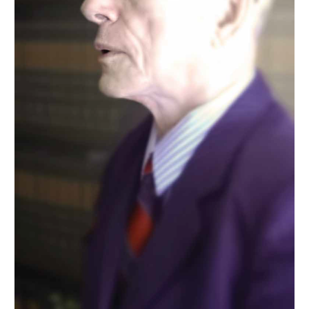
Newsletter.
Assine e receba os conteúdos no seu e-mail.
*
CADASTRAR
Desenvolvido por SendPulse