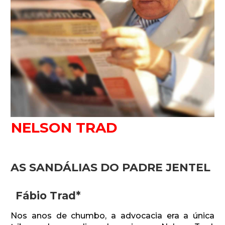
Newsletter.
Assine e receba os conteúdos no seu e-mail.
NELSON TRAD
*
CADASTRAR
AS SANDÁLIAS DO PADRE JENTEL
Desenvolvido por SendPulse
Fábio Trad*
Nos anos de chumbo, a advocacia era a única