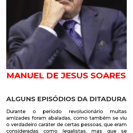
Newsletter.
Assine e receba os conteúdos no seu e-mail.
*
MANUEL DE JESUS SOARES
CADASTRAR
ALGUNS EPISÓDIOS DA DITADURA
Desenvolvido por SendPulse
Durante o período revolucionário muitas
amizades foram abaladas, como também se viu
o verdadeiro caráter de certas pessoas, que eram
consideradas como legalistas, mas que se