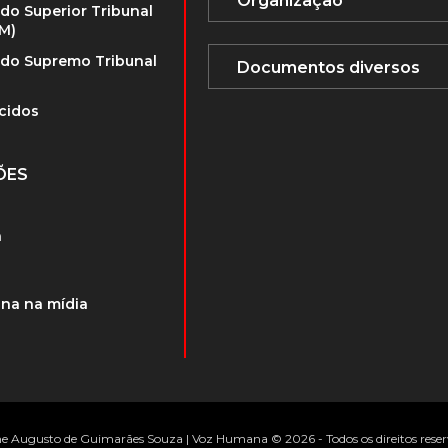
 do Superior Tribunal
TM)
 do Supremo Tribunal
cidos
ÕES
a
na na mídia
 Augusto de Guimarães Souza | Voz Humana © 2026 - Todos os direitos rese