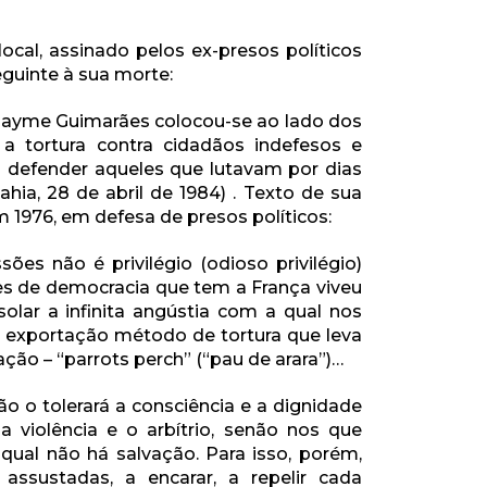
cal, assinado pelos ex-presos políticos
eguinte à sua morte:
. Jayme Guimarães colocou-se ao lado dos
 a tortura contra cidadãos indefesos e
 defender aqueles que lutavam por dias
ahia, 28 de abril de 1984) . Texto de sua
m 1976, em defesa de presos políticos:
ões não é privilégio (odioso privilégio)
ões de democracia que tem a França viveu
olar a infinita angústia com a qual nos
 exportação método de tortura que leva
ção – “parrots perch” (“pau de arara”)…
o o tolerará a consciência e a dignidade
 violência e o arbítrio, senão nos que
 qual não há salvação. Para isso, porém,
ssustadas, a encarar, a repelir cada