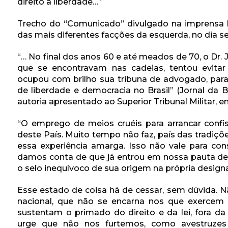
direito à liberdade…”
Trecho do “Comunicado” divulgado na imprensa lo
das mais diferentes facções da esquerda, no dia s
“… No final dos anos 60 e até meados de 70, o Dr
que se encontravam nas cadeias, tentou evitar
ocupou com brilho sua tribuna de advogado, para
de liberdade e democracia no Brasil” (Jornal da B
autoria apresentado ao Superior Tribunal Militar, e
“O emprego de meios cruéis para arrancar confiss
deste País. Muito tempo não faz, país das tradiç
essa experiência amarga. Isso não vale para cons
damos conta de que já entrou em nossa pauta de
o selo inequívoco de sua origem na própria designa
Esse estado de coisa há de cessar, sem dúvida. Nã
nacional, que não se encarna nos que exercem a
sustentam o primado do direito e da lei, fora da
urge que não nos furtemos, como avestruzes a