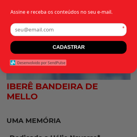
Assine e receba os conteúdos no seu e-mail.
*
CADASTRAR
Desenvolvido por SendPulse
IBERÊ BANDEIRA DE
MELLO
UMA MEMÓRIA