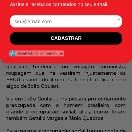
PEREIRA
Assine e receba os conteúdos no seu e-mail.
*
UMA LUTA POR JUSTIÇA
CADASTRAR
Por questão de formação pessoal tinha eu
especial admiração pelos homens públicos
Desenvolvido por SendPulse
Getúlio Vargas, Jânio Quadros, Juscelino
Kubitschek e João Goulart. Nunca vi neste último
qualquer tendência ou vocação comunista,
roupagem que lhe vestiram injustamente os
EEUU, usando docilmente a Igreja Católica, como
algoz de João Goulart.
Via em João Goulart uma pessoa profundamente
preocupada com o homem brasileiro, com
grande preocupação social, aliás, como foram
também Getúlio Vargas e Jânio Quadros.
Esta mesma preocupação social tomou conta de